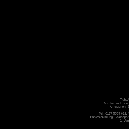
Fight 
Geschäftsadresse
Amtsgericht S
Tel.: 0177 5555 672,
Bankverbindung: Saalespar
1. Vor