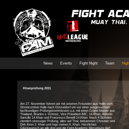
News
Events
Fight Night
Team
High
Khanprüfung 2011
Am 27. November fuhren wir mit unseren Freunden aus Halle vom
Streetcombat Halle nach Düsseldorf um vor einer ausgesuchten
fachkundigen Prüfungskommission u.a. mit einen Grand Master aus
Thailand, Branko v. Grimsic, Vice Präsident IMC, 14.Khan, Antonio
Sancillo 14.Khan und Franzesco Bonelli 14.Khan. Nach 4 Stunden
ziemlich stressiger Prüfung, alles auf Thai, bekammen Christian und
Dirk ihren 2. Khan und Ingo seinen 6. Khan. Herzlichen
Glückwunsch an alle drei und die Fight Academy Merseburg darf