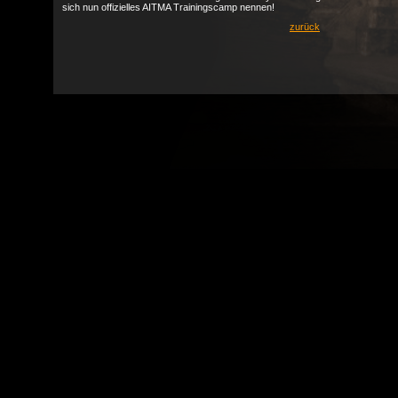
sich nun offizielles AITMA Trainingscamp nennen!
zurück