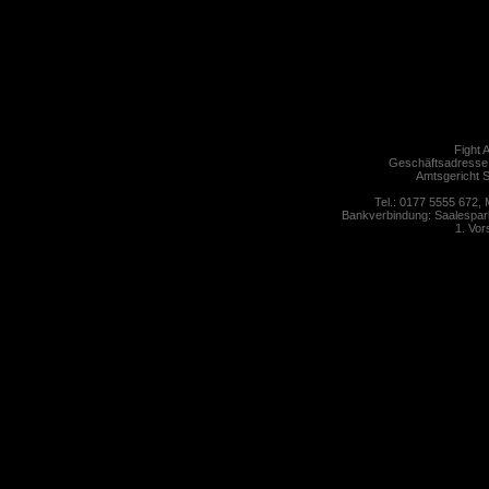
Fight 
Geschäftsadresse
Amtsgericht S
Tel.: 0177 5555 672,
Bankverbindung: Saalespar
1. Vor