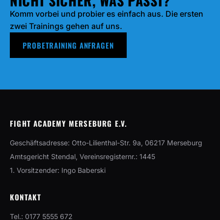
NICHT SICHER, WAS PASST?
Komm vorbei und probier es einfach aus. Die ersten
zwei Trainings gehen auf uns.
PROBETRAINING ANFRAGEN
FIGHT ACADEMY MERSEBURG E.V.
Geschäftsadresse: Otto-Lilienthal-Str. 9a, 06217 Merseburg
Amtsgericht Stendal, Vereinsregisternr.: 1445
1. Vorsitzender: Ingo Baberski
KONTAKT
Tel.: 0177 5555 672